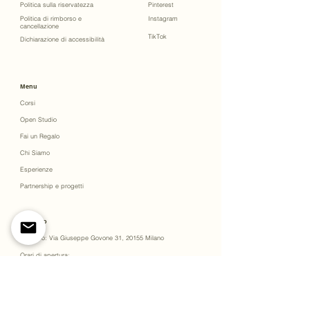
Politica sulla riservatezza
Pinterest
Politica di rimborso e
Instagram
cancellazione
TikTok
Dichiarazione di accessibilità
Menu
Corsi
Open Studio
Fai un Regalo
Chi Siamo
Esperienze
Partnership e progetti
Contatto
Indirizzo: Via Giuseppe Govone 31, 20155 Milano
Orari di apertura:
Mercoledì–Domenica: 11:00–17:00
Prenotazioni lezioni:
Disponibile su appuntamento. Contattateci per prenotare un
appuntamento dalle 11:00 alle 20:00.