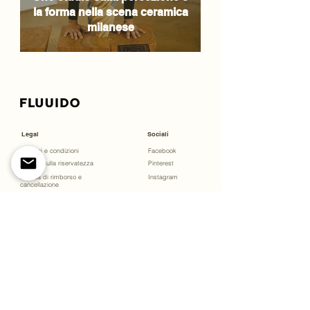
la forma nella scena ceramica
milanese
Legal
Sociali
Termini e condizioni
Facebook
Politica sulla riservatezza
Pinterest
Politica di rimborso e
Instagram
cancellazione
TikTok
Dichiarazione di accessibilità
Menu
Corsi
Open Studio
Fai un Regalo