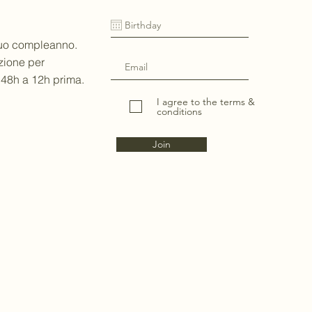
tuo compleanno.
zione per
 48h a 12h prima.
I agree to the terms &
conditions
Join