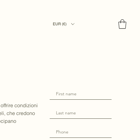
EUR (€)
ffrire condizioni
deli, che credono
tecipano