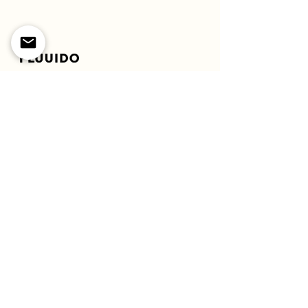
Legal
Sociali
Termini e condizioni
Facebook
Politica sulla riservatezza
Pinterest
Politica di rimborso e
Instagram
cancellazione
TikTok
Dichiarazione di accessibilità
Menu
Corsi
Open Studio
Fai un Regalo
Chi Siamo
Esperienze
Partnership e progetti